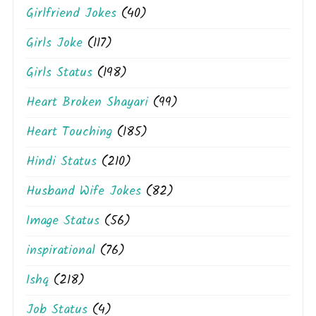
Girlfriend Jokes
(40)
Girls Joke
(117)
Girls Status
(198)
Heart Broken Shayari
(99)
Heart Touching
(185)
Hindi Status
(210)
Husband Wife Jokes
(82)
Image Status
(56)
inspirational
(76)
Ishq
(218)
Job Status
(4)