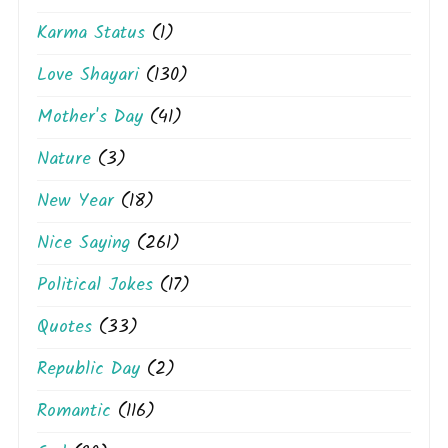
Karma Status
(1)
Love Shayari
(130)
Mother's Day
(41)
Nature
(3)
New Year
(18)
Nice Saying
(261)
Political Jokes
(17)
Quotes
(33)
Republic Day
(2)
Romantic
(116)