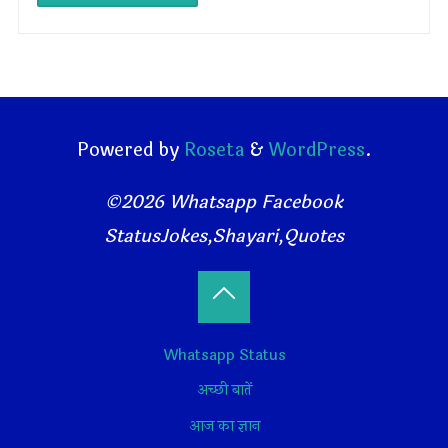
Powered by
Roseta
&
WordPress
.
©2026 Whatsapp Facebook
StatusJokes,Shayari,Quotes
Back
Whatsapp Status
to
अच्छी बातें
Top
आज का ज्ञान