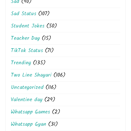
Sad
(90)
Sad Status
(107)
Student Jokes
(50)
Teacher Day
(15)
TikTok Status
(71)
Trending
(135)
Two Line Shayari
(106)
Uncategorized
(116)
Valentine day
(29)
Whatsapp Games
(2)
Whatsapp Gyan
(31)