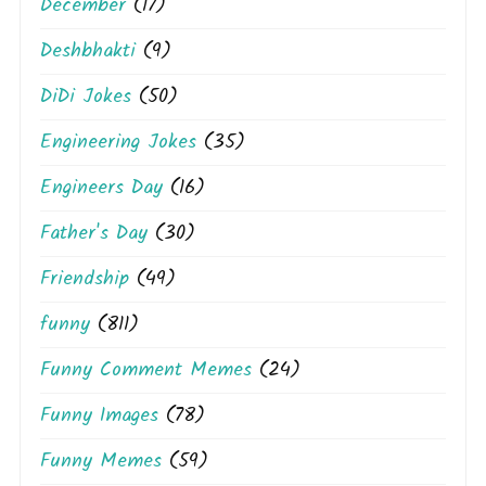
December
(17)
Deshbhakti
(9)
DiDi Jokes
(50)
Engineering Jokes
(35)
Engineers Day
(16)
Father's Day
(30)
Friendship
(49)
funny
(811)
Funny Comment Memes
(24)
Funny Images
(78)
Funny Memes
(59)