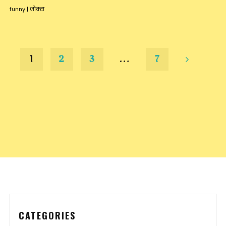
funny
|
जोक्स
1
2
3
…
7
Posts
pagination
CATEGORIES