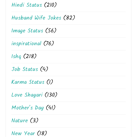
Hindi Status
(210)
Husband Wife Jokes
(82)
Image Status
(56)
inspirational
(76)
Ishq
(218)
Job Status
(4)
Karma Status
(1)
Love Shayari
(130)
Mother's Day
(41)
Nature
(3)
New Year
(18)