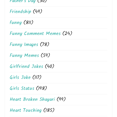
Father's Day
(30)
Friendship
(49)
funny
(811)
Funny Comment Memes
(24)
Funny Images
(78)
Funny Memes
(59)
Girlfriend Jokes
(40)
Girls Joke
(117)
Girls Status
(198)
Heart Broken Shayari
(99)
Heart Touching
(185)