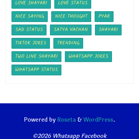
LOVE SHAYARI
LOVE STATUS
NICE SAYING
NICE THOUGHT
PYAR
SAD STATUS
SATYA VACHAN
SHAYARI
TIKTOK JOKES
TRENDING
TWO LINE SHAYARI
WHATSAPP JOKES
WHATSAPP STATUS
Powered by
Roseta
&
WordPress
.
©2026 Whatsapp Facebook