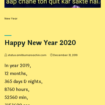
New Year
Happy New Year 2020
status.amitkumarsachin.com
December 31, 2019
In year 2019,
12 months,
365 days & nights,
8760 hours,
52560 min,