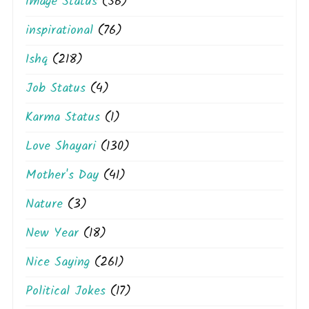
Image Status
(56)
inspirational
(76)
Ishq
(218)
Job Status
(4)
Karma Status
(1)
Love Shayari
(130)
Mother's Day
(41)
Nature
(3)
New Year
(18)
Nice Saying
(261)
Political Jokes
(17)