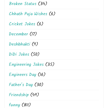
Broken Status
(34)
Chhath Puja Wishes
(6)
Cricket Jokes
(6)
December
(17)
Deshbhakti
(9)
DiDi Jokes
(50)
Engineering Jokes
(35)
Engineers Day
(16)
Father's Day
(30)
Friendship
(49)
funny
(811)