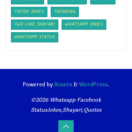
TIKTOK JOKES
TRENDING
TWO LINE SHAYARI
WHATSAPP JOKES
WHATSAPP STATUS
Powered by
Roseta
&
WordPress
.
©2026 Whatsapp Facebook
StatusJokes,Shayari,Quotes