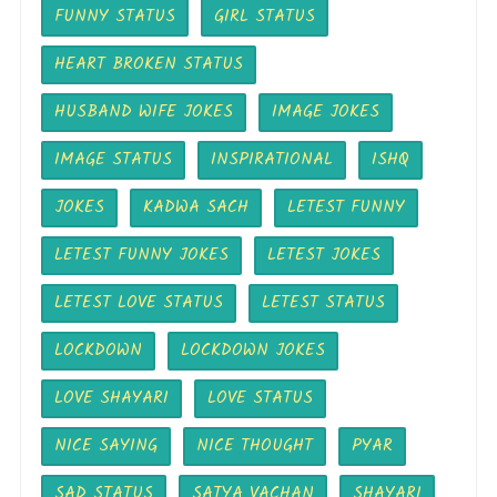
FUNNY STATUS
GIRL STATUS
HEART BROKEN STATUS
HUSBAND WIFE JOKES
IMAGE JOKES
IMAGE STATUS
INSPIRATIONAL
ISHQ
JOKES
KADWA SACH
LETEST FUNNY
LETEST FUNNY JOKES
LETEST JOKES
LETEST LOVE STATUS
LETEST STATUS
LOCKDOWN
LOCKDOWN JOKES
LOVE SHAYARI
LOVE STATUS
NICE SAYING
NICE THOUGHT
PYAR
SAD STATUS
SATYA VACHAN
SHAYARI