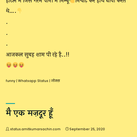
होटल में जिस गरम पानी में निम्बू
निचोड़ कर हाथ धोया करते
थे….
.
.
.
आजकल सुबह शाम पी रहे है..!!
funny
|
Whatsapp Status
|
जोक्स
मै एक मज़दूर हूँ
status.amitkumarsachin.com
September 25, 2020