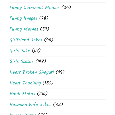
Funny Comment Memes
(24)
Funny Images
(78)
Funny Memes
(59)
Girlfriend Jokes
(40)
Girls Joke
(117)
Girls Status
(198)
Heart Broken Shayari
(99)
Heart Touching
(185)
Hindi Status
(210)
Husband Wife Jokes
(82)