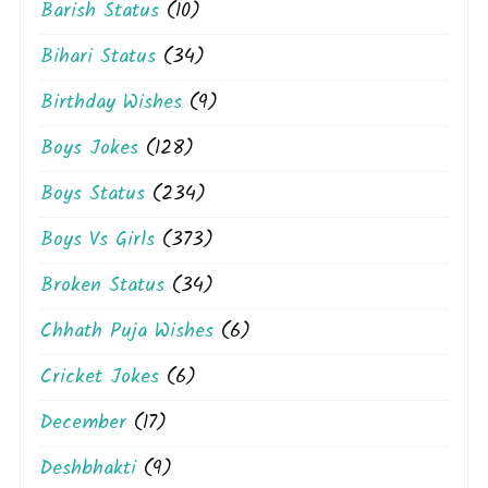
Barish Status
(10)
Bihari Status
(34)
Birthday Wishes
(9)
Boys Jokes
(128)
Boys Status
(234)
Boys Vs Girls
(373)
Broken Status
(34)
Chhath Puja Wishes
(6)
Cricket Jokes
(6)
December
(17)
Deshbhakti
(9)