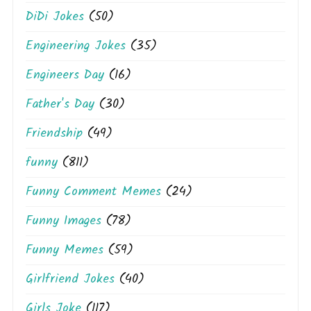
DiDi Jokes
(50)
Engineering Jokes
(35)
Engineers Day
(16)
Father's Day
(30)
Friendship
(49)
funny
(811)
Funny Comment Memes
(24)
Funny Images
(78)
Funny Memes
(59)
Girlfriend Jokes
(40)
Girls Joke
(117)