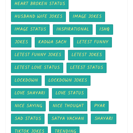
HEART BROKEN STATUS
HUSBAND WIFE JOKES
IMAGE JOKES
IMAGE STATUS
INSPIRATIONAL
ISHQ
JOKES
KADWA SACH
LETEST FUNNY
LETEST FUNNY JOKES
LETEST JOKES
LETEST LOVE STATUS
LETEST STATUS
LOCKDOWN
LOCKDOWN JOKES
LOVE SHAYARI
LOVE STATUS
NICE SAYING
NICE THOUGHT
PYAR
SAD STATUS
SATYA VACHAN
SHAYARI
TIKTOK JOKES
TRENDING