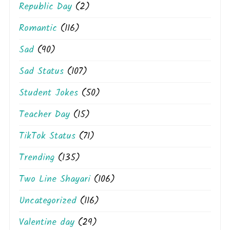
Republic Day
(2)
Romantic
(116)
Sad
(90)
Sad Status
(107)
Student Jokes
(50)
Teacher Day
(15)
TikTok Status
(71)
Trending
(135)
Two Line Shayari
(106)
Uncategorized
(116)
Valentine day
(29)