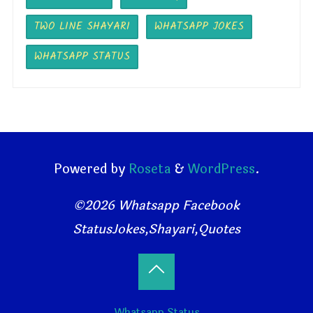
TWO LINE SHAYARI
WHATSAPP JOKES
WHATSAPP STATUS
Powered by
Roseta
&
WordPress
.
©2026 Whatsapp Facebook
StatusJokes,Shayari,Quotes
Back
Whatsapp Status