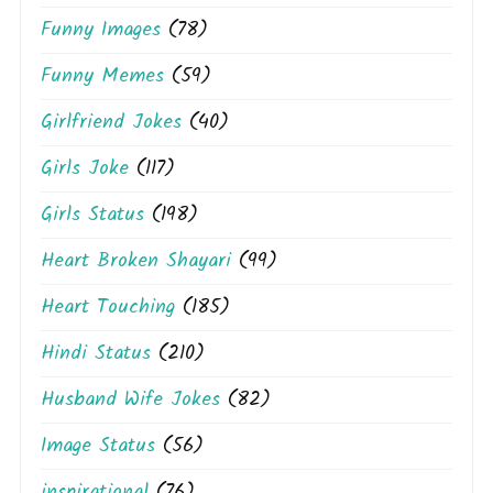
Funny Images
(78)
Funny Memes
(59)
Girlfriend Jokes
(40)
Girls Joke
(117)
Girls Status
(198)
Heart Broken Shayari
(99)
Heart Touching
(185)
Hindi Status
(210)
Husband Wife Jokes
(82)
Image Status
(56)
inspirational
(76)