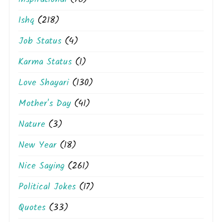
Ishq
(218)
Job Status
(4)
Karma Status
(1)
Love Shayari
(130)
Mother's Day
(41)
Nature
(3)
New Year
(18)
Nice Saying
(261)
Political Jokes
(17)
Quotes
(33)