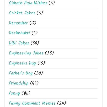
Chhath Puja Wishes
(6)
Cricket Jokes
(6)
December
(17)
Deshbhakti
(9)
DiDi Jokes
(50)
Engineering Jokes
(35)
Engineers Day
(16)
Father's Day
(30)
Friendship
(49)
funny
(811)
Funny Comment Memes
(24)