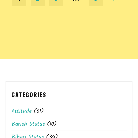
Posts
pagination
CATEGORIES
Attitude
(61)
Barish Status
(10)
Bihari Status
(34)