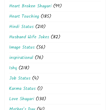
Heart Broken Shayari
(99)
Heart Touching
(185)
Hindi Status
(210)
Husband Wife Jokes
(82)
Image Status
(56)
inspirational
(76)
Ishq
(218)
Job Status
(4)
Karma Status
(1)
Love Shayari
(130)
Mother's Day
(41)