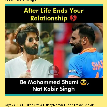
Boys Vs Girls
|
Broken Status
|
Funny Memes
|
Heart Broken Shayari
|