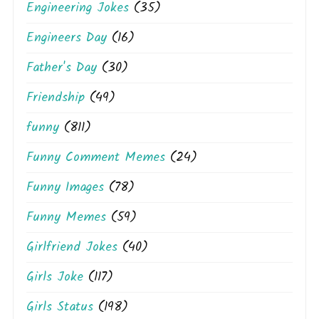
Engineering Jokes
(35)
Engineers Day
(16)
Father's Day
(30)
Friendship
(49)
funny
(811)
Funny Comment Memes
(24)
Funny Images
(78)
Funny Memes
(59)
Girlfriend Jokes
(40)
Girls Joke
(117)
Girls Status
(198)