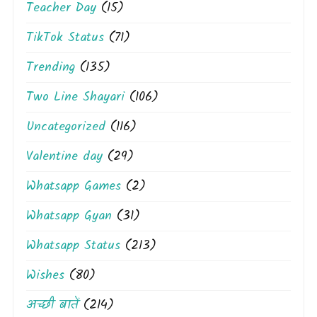
Teacher Day
(15)
TikTok Status
(71)
Trending
(135)
Two Line Shayari
(106)
Uncategorized
(116)
Valentine day
(29)
Whatsapp Games
(2)
Whatsapp Gyan
(31)
Whatsapp Status
(213)
Wishes
(80)
अच्छी बातें
(214)