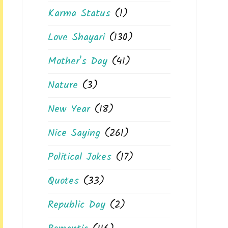
Karma Status
(1)
Love Shayari
(130)
Mother's Day
(41)
Nature
(3)
New Year
(18)
Nice Saying
(261)
Political Jokes
(17)
Quotes
(33)
Republic Day
(2)