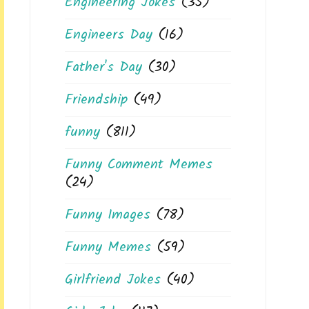
Engineering Jokes
(35)
Engineers Day
(16)
Father's Day
(30)
Friendship
(49)
funny
(811)
Funny Comment Memes
(24)
Funny Images
(78)
Funny Memes
(59)
Girlfriend Jokes
(40)