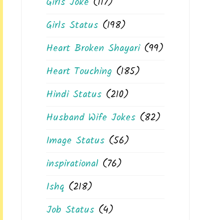
Girls Joke
(117)
Girls Status
(198)
Heart Broken Shayari
(99)
Heart Touching
(185)
Hindi Status
(210)
Husband Wife Jokes
(82)
Image Status
(56)
inspirational
(76)
Ishq
(218)
Job Status
(4)