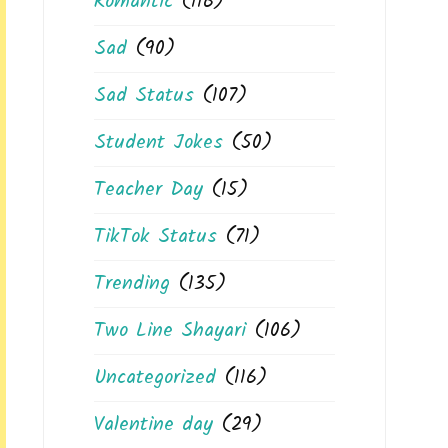
Romantic
(116)
Sad
(90)
Sad Status
(107)
Student Jokes
(50)
Teacher Day
(15)
TikTok Status
(71)
Trending
(135)
Two Line Shayari
(106)
Uncategorized
(116)
Valentine day
(29)