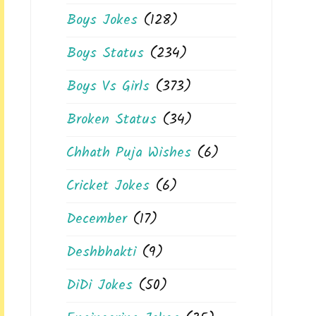
Boys Jokes
(128)
Boys Status
(234)
Boys Vs Girls
(373)
Broken Status
(34)
Chhath Puja Wishes
(6)
Cricket Jokes
(6)
December
(17)
Deshbhakti
(9)
DiDi Jokes
(50)