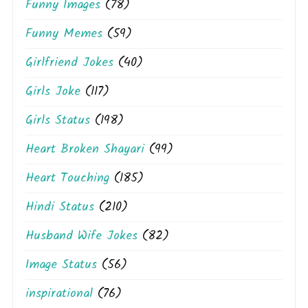
Funny Images
(78)
Funny Memes
(59)
Girlfriend Jokes
(40)
Girls Joke
(117)
Girls Status
(198)
Heart Broken Shayari
(99)
Heart Touching
(185)
Hindi Status
(210)
Husband Wife Jokes
(82)
Image Status
(56)
inspirational
(76)