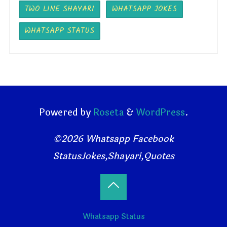
TWO LINE SHAYARI
WHATSAPP JOKES
WHATSAPP STATUS
Powered by
Roseta
&
WordPress
.
©2026 Whatsapp Facebook
StatusJokes,Shayari,Quotes
Back
Whatsapp Status
to