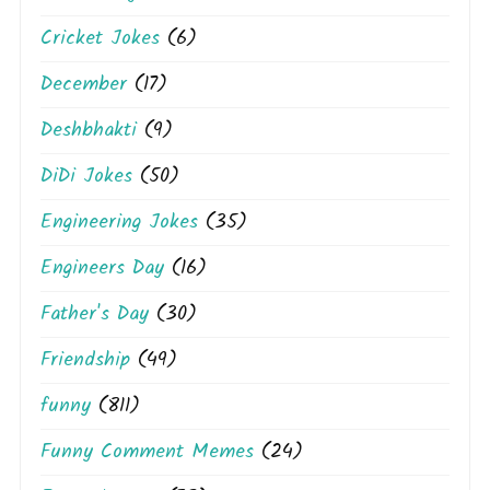
Cricket Jokes
(6)
December
(17)
Deshbhakti
(9)
DiDi Jokes
(50)
Engineering Jokes
(35)
Engineers Day
(16)
Father's Day
(30)
Friendship
(49)
funny
(811)
Funny Comment Memes
(24)