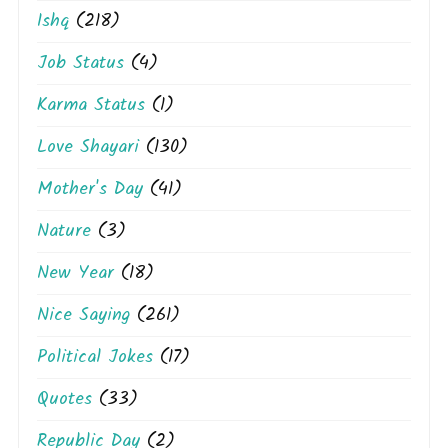
Ishq
(218)
Job Status
(4)
Karma Status
(1)
Love Shayari
(130)
Mother's Day
(41)
Nature
(3)
New Year
(18)
Nice Saying
(261)
Political Jokes
(17)
Quotes
(33)
Republic Day
(2)