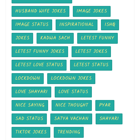
HUSBAND WIFE JOKES
IMAGE JOKES
IMAGE STATUS
INSPIRATIONAL
ISHQ
JOKES
KADWA SACH
LETEST FUNNY
LETEST FUNNY JOKES
LETEST JOKES
LETEST LOVE STATUS
LETEST STATUS
LOCKDOWN
LOCKDOWN JOKES
LOVE SHAYARI
LOVE STATUS
NICE SAYING
NICE THOUGHT
PYAR
SAD STATUS
SATYA VACHAN
SHAYARI
TIKTOK JOKES
TRENDING