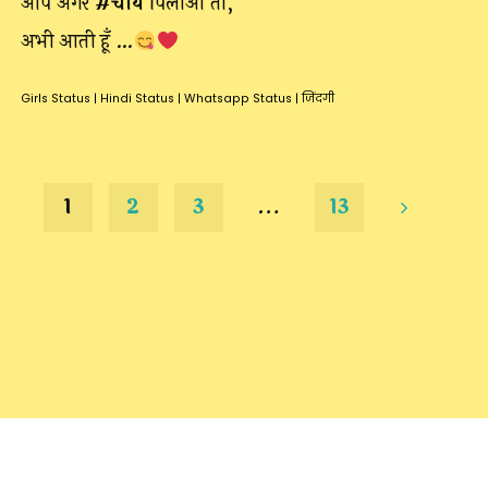
आप अगर
#चाय
पिलाओ तो,
अभी आती हूँ …
Girls Status
|
Hindi Status
|
Whatsapp Status
|
जिंदगी
1
2
3
…
13
Posts
pagination