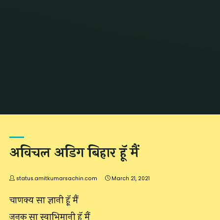
अविचल अडिग बिहार हूॅ मैं
status.amitkumarsachin.com
March 21, 2021
चाणक्य सा ज्ञानी हूॅ मैं
जनक सा स्वाभिमानी हूॅ मैं