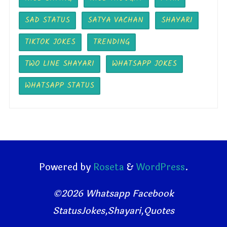
SAD STATUS
SATYA VACHAN
SHAYARI
TIKTOK JOKES
TRENDING
TWO LINE SHAYARI
WHATSAPP JOKES
WHATSAPP STATUS
Powered by
Roseta
&
WordPress
.
©2026 Whatsapp Facebook
StatusJokes,Shayari,Quotes