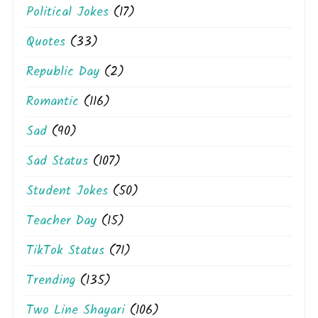
Political Jokes
(17)
Quotes
(33)
Republic Day
(2)
Romantic
(116)
Sad
(90)
Sad Status
(107)
Student Jokes
(50)
Teacher Day
(15)
TikTok Status
(71)
Trending
(135)
Two Line Shayari
(106)