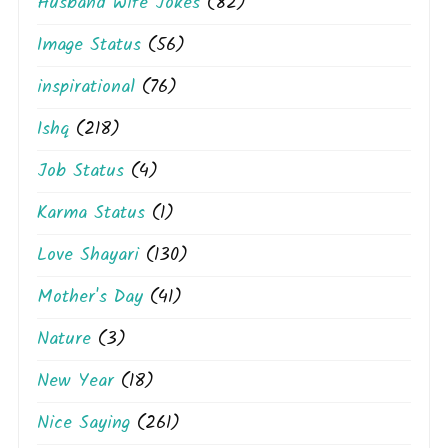
Husband Wife Jokes
(82)
Image Status
(56)
inspirational
(76)
Ishq
(218)
Job Status
(4)
Karma Status
(1)
Love Shayari
(130)
Mother's Day
(41)
Nature
(3)
New Year
(18)
Nice Saying
(261)