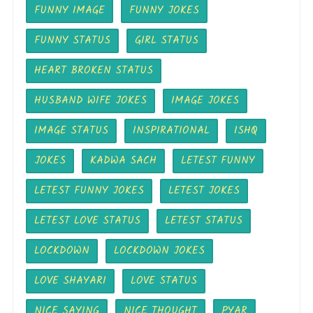
FUNNY IMAGE
FUNNY JOKES
FUNNY STATUS
GIRL STATUS
HEART BROKEN STATUS
HUSBAND WIFE JOKES
IMAGE JOKES
IMAGE STATUS
INSPIRATIONAL
ISHQ
JOKES
KADWA SACH
LETEST FUNNY
LETEST FUNNY JOKES
LETEST JOKES
LETEST LOVE STATUS
LETEST STATUS
LOCKDOWN
LOCKDOWN JOKES
LOVE SHAYARI
LOVE STATUS
NICE SAYING
NICE THOUGHT
PYAR