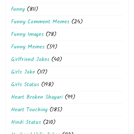
funny
(811)
Funny Comment Memes
(24)
Funny Images
(78)
Funny Memes
(59)
Girlfriend Jokes
(40)
Girls Joke
(117)
Girls Status
(198)
Heart Broken Shayari
(99)
Heart Touching
(185)
Hindi Status
(210)