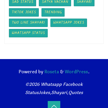
SAD STATUS
SATYA VACHAN
SHAYARI
TIKTOK JOKES
TRENDING
TWO LINE SHAYARI
WHATSAPP JOKES
WHATSAPP STATUS
Powered by
Roseta
&
WordPress
.
©2026 Whatsapp Facebook
StatusJokes,Shayari,Quotes