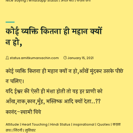
Nice Saying
|
Whatsapp Status
|
अच्छी बातें
|
कड़वा सच
कोई व्यक्ति कितना ही महान क्यों
न हो,
status.amitkumarsachin.com
January 15, 2021
कोई व्यक्ति कितना ही महान क्यों न हो,आँखें मूंदकर उसके पीछे
न चलिए।
यदि ईश्वर की ऐसी ही मंशा होती तो वह हर प्राणी को
आँख,नाक,कान,मुँह, मस्तिष्क आदि क्यों देता..??
कानंद~स्वामी विवे
Attitude
|
Heart Touching
|
Hindi Status
|
inspirational
|
Quotes
|
कड़वा
सच
|
जिंदगी
|
सुविचार