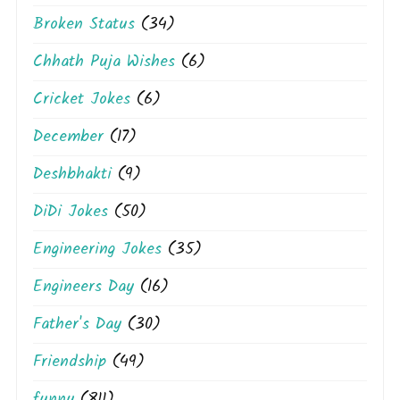
Broken Status
(34)
Chhath Puja Wishes
(6)
Cricket Jokes
(6)
December
(17)
Deshbhakti
(9)
DiDi Jokes
(50)
Engineering Jokes
(35)
Engineers Day
(16)
Father's Day
(30)
Friendship
(49)
funny
(811)