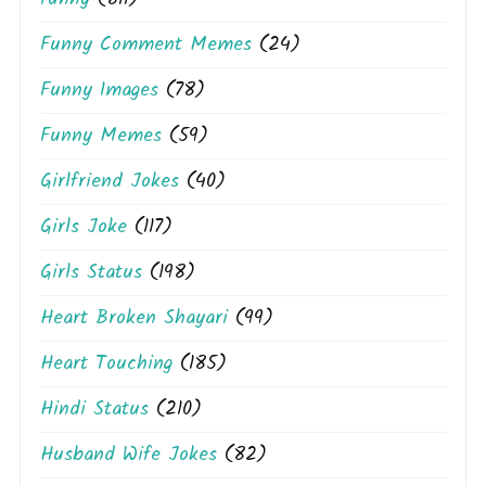
Funny Comment Memes
(24)
Funny Images
(78)
Funny Memes
(59)
Girlfriend Jokes
(40)
Girls Joke
(117)
Girls Status
(198)
Heart Broken Shayari
(99)
Heart Touching
(185)
Hindi Status
(210)
Husband Wife Jokes
(82)