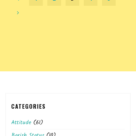
Posts
pagination
CATEGORIES
Attitude
(61)
Barish Status
(10)