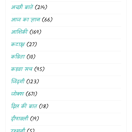
अच्छी बातें
(214)
आज का ज्ञान
(66)
आशिकी
(169)
कटाक्ष
(27)
कविता
(10)
कड़वा सच
(95)
जिंदगी
(123)
जोक्स
(671)
दिल की बात
(18)
दीपावली
(19)
दुश्मनी
(5)