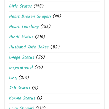
Girls Status
(198)
Heart Broken Shayari
(99)
Heart Touching
(185)
Hindi Status
(210)
Husband Wife Jokes
(82)
Image Status
(56)
inspirational
(76)
Ishq
(218)
Job Status
(4)
Karma Status
(1)
Love Shayari
(130)