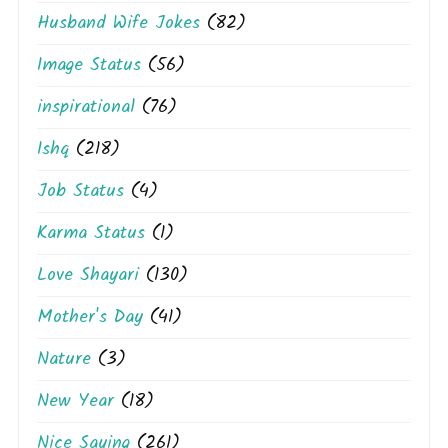
Husband Wife Jokes
(82)
Image Status
(56)
inspirational
(76)
Ishq
(218)
Job Status
(4)
Karma Status
(1)
Love Shayari
(130)
Mother's Day
(41)
Nature
(3)
New Year
(18)
Nice Saying
(261)