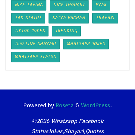
NICE SAYING
NICE THOUGHT
PYAR
SAD STATUS
SATYA VACHAN
SHAYARI
TIKTOK JOKES
TRENDING
TWO LINE SHAYARI
WHATSAPP JOKES
WHATSAPP STATUS
Powered by
Roseta
&
WordPress
.
©2026 Whatsapp Facebook
StatusJokes,Shayari,Quotes