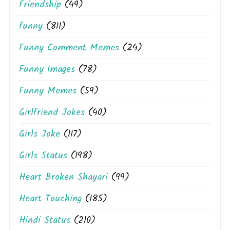
Friendship
(49)
funny
(811)
Funny Comment Memes
(24)
Funny Images
(78)
Funny Memes
(59)
Girlfriend Jokes
(40)
Girls Joke
(117)
Girls Status
(198)
Heart Broken Shayari
(99)
Heart Touching
(185)
Hindi Status
(210)